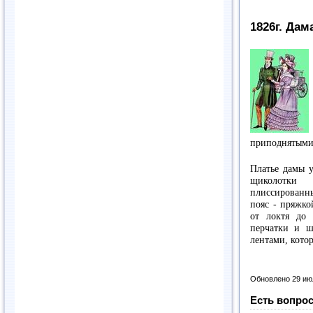
1826г. Да
приподнятыми 
Платье дамы y
щиколотки 
плиссированн
пояс - пряжко
от локтя до 
перчатки и ш
лентами, кото
Обновлено 29 ию
Есть вопрос