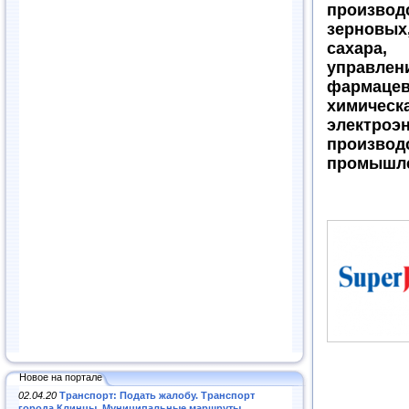
произв
зерновых
сахара,
упра
фармацев
химическ
электро
произв
промышл
Новое на портале
02.04.20
Транспорт: Подать жалобу. Транспорт
города Клинцы. Муниципальные маршруты
.