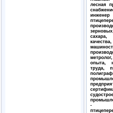
лесная п
снабжен
инженер
птицепе
произв
зерновых
сахара,
качества
машино
произв
метролог
опыта, н
труда, 
полигра
промышл
предприя
сертифи
судос
промышле
- мя
птицепе