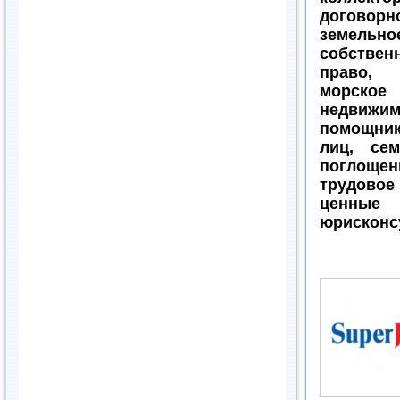
договорно
земельно
собстве
право, 
морское 
недвижим
помощник
лиц, се
поглоще
трудовое
ценные 
юрисконс