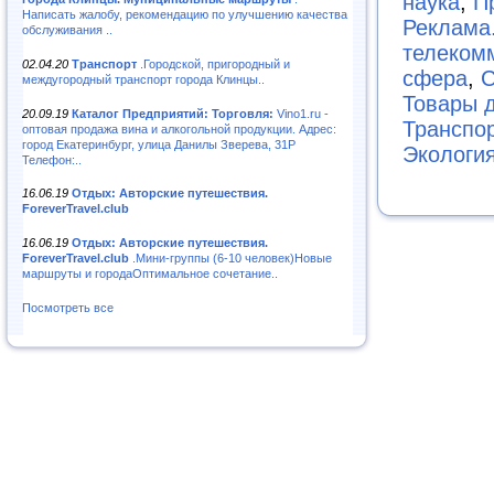
наука
,
П
Написать жалобу, рекомендацию по улучшению качества
Реклама
обслуживания ..
телеком
02.04.20
Транспорт
.Городской, пригородный и
сфера
,
С
междугородный транспорт города Клинцы..
Товары 
20.09.19
Каталог Предприятий: Торговля:
Vino1.ru -
Транспор
оптовая продажа вина и алкогольной продукции. Адрес:
город Екатеринбург, улица Данилы Зверева, 31Р
Экологи
Телефон:..
16.06.19
Отдых: Авторские путешествия.
ForeverTravel.club
16.06.19
Отдых: Авторские путешествия.
ForeverTravel.club
.Мини-группы (6-10 человек)Новые
маршруты и городаОптимальное сочетание..
Посмотреть все