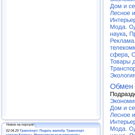
Дом и с
Лесное и
Интерье
Мода. О
наука
,
П
Реклама
телеком
сфера
,
С
Товары 
Транспор
Экологи
Обмен
Подразд
Экономи
Дом и с
Лесное и
Интерье
Новое на портале
Мода. О
02.04.20
Транспорт: Подать жалобу. Транспорт
города Клинцы. Муниципальные маршруты
.