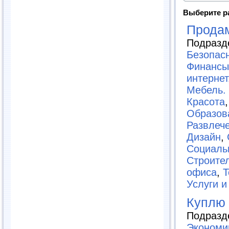
Выберите р
Прода
Подразд
Безопас
Финансы
интернет
Мебель.
Красота
Образов
Развлеч
Дизайн
,
Социаль
Строите
офиса
,
Т
Услуги и
Куплю
Подразд
Экономи