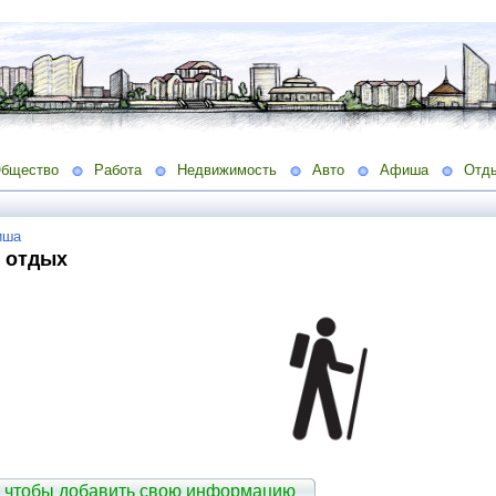
бщество
Работа
Недвижимость
Авто
Афиша
Отд
иша
 отдых
 чтобы добавить свою информацию