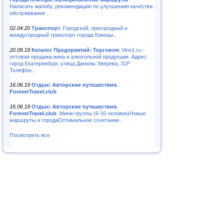
Написать жалобу, рекомендацию по улучшению качества
обслуживания ..
02.04.20
Транспорт
.Городской, пригородный и
междугородный транспорт города Клинцы..
20.09.19
Каталог Предприятий: Торговля:
Vino1.ru -
оптовая продажа вина и алкогольной продукции. Адрес:
город Екатеринбург, улица Данилы Зверева, 31Р
Телефон:..
16.06.19
Отдых: Авторские путешествия.
ForeverTravel.club
16.06.19
Отдых: Авторские путешествия.
ForeverTravel.club
.Мини-группы (6-10 человек)Новые
маршруты и городаОптимальное сочетание..
Посмотреть все