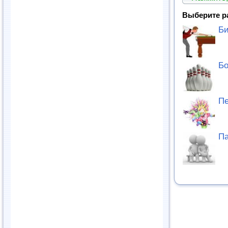
Выберите р
Би
Бо
П
Па