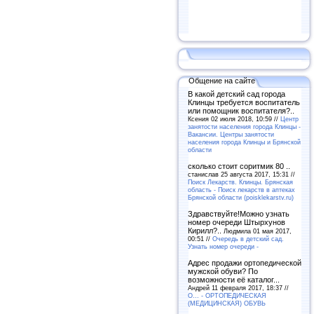
Общение на сайте
В какой детский сад города
Клинцы требуется воспитатель
или помощник воспитателя?..
Ксения 02 июля 2018, 10:59 //
Центр
занятости населения города Клинцы -
Вакансии. Центры занятости
населения города Клинцы и Брянской
области
сколько стоит соритмик 80 ..
станислав 25 августа 2017, 15:31 //
Поиск Лекарств. Клинцы. Брянская
область - Поиск лекарств в аптеках
Брянской области (poisklekarstv.ru)
Здравствуйте!Можно узнать
номер очереди Штырхунов
Кирилл?..
Людмила 01 мая 2017,
00:51 //
Очередь в детский сад.
Узнать номер очереди -
Адрес продажи ортопедической
мужской обуви? По
возможности её каталог...
Андрей 11 февраля 2017, 18:37 //
O... - ОРТОПЕДИЧЕСКАЯ
(МЕДИЦИНСКАЯ) ОБУВЬ