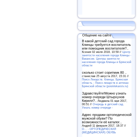
Общение на сайте
В какой детский сад города
Клинцы требуется воспитатель
или помощник воспитателя?..
Ксения 02 июля 2018, 10:59 //
Центр
занятости населения города Клинцы -
Вакансии. Центры занятости
населения города Клинцы и Брянской
области
сколько стоит соритмик 80 ..
станислав 25 августа 2017, 15:31 //
Поиск Лекарств. Клинцы. Брянская
область - Поиск лекарств в аптеках
Брянской области (poisklekarstv.ru)
Здравствуйте!Можно узнать
номер очереди Штырхунов
Кирилл?..
Людмила 01 мая 2017,
00:51 //
Очередь в детский сад.
Узнать номер очереди -
Адрес продажи ортопедической
мужской обуви? По
возможности её каталог...
Андрей 11 февраля 2017, 18:37 //
O... - ОРТОПЕДИЧЕСКАЯ
(МЕДИЦИНСКАЯ) ОБУВЬ