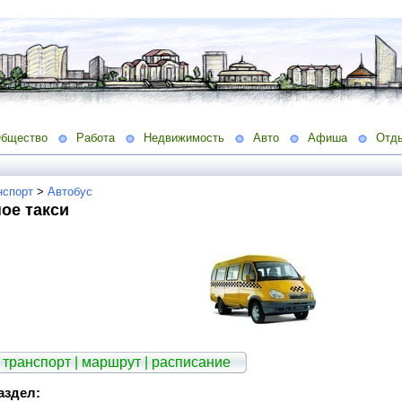
бщество
Работа
Недвижимость
Авто
Афиша
Отд
нспорт
>
Автобус
ое такси
 транспорт | маршрут | расписание
аздел: