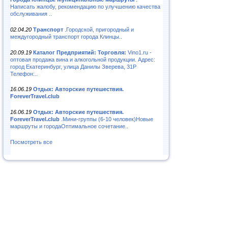
Написать жалобу, рекомендацию по улучшению качества
обслуживания ..
02.04.20
Транспорт
.Городской, пригородный и
междугородный транспорт города Клинцы..
20.09.19
Каталог Предприятий: Торговля:
Vino1.ru -
оптовая продажа вина и алкогольной продукции. Адрес:
город Екатеринбург, улица Данилы Зверева, 31Р
Телефон:..
16.06.19
Отдых: Авторские путешествия.
ForeverTravel.club
16.06.19
Отдых: Авторские путешествия.
ForeverTravel.club
.Мини-группы (6-10 человек)Новые
маршруты и городаОптимальное сочетание..
Посмотреть все