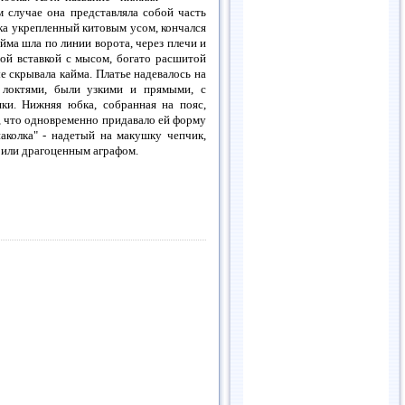
м случае она представляла собой часть
гка укрепленный китовым усом, кончался
йма шла по линии ворота, через плечи и
ной вставкой с мысом, богато расшитой
е скрывала кайма. Платье надевалось на
 локтями, были узкими и прямыми, с
ки. Нижняя юбка, собранная на пояс,
ь, что одновременно придавало ей форму
аколка" - надетый на макушку чепчик,
 или драгоценным аграфом.