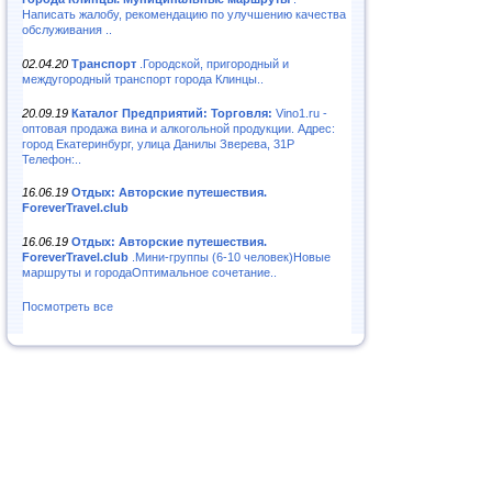
Написать жалобу, рекомендацию по улучшению качества
обслуживания ..
02.04.20
Транспорт
.Городской, пригородный и
междугородный транспорт города Клинцы..
20.09.19
Каталог Предприятий: Торговля:
Vino1.ru -
оптовая продажа вина и алкогольной продукции. Адрес:
город Екатеринбург, улица Данилы Зверева, 31Р
Телефон:..
16.06.19
Отдых: Авторские путешествия.
ForeverTravel.club
16.06.19
Отдых: Авторские путешествия.
ForeverTravel.club
.Мини-группы (6-10 человек)Новые
маршруты и городаОптимальное сочетание..
Посмотреть все