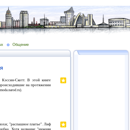
ых
Общение
ия
 Кэссин-Скотт.
В этой книге
происходившие на протяжении
.
moda.narod.ru)
похи; "распашное платье". Лиф
 юбка. Хотя название "нижняя