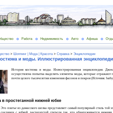
бщество
Работа
Недвижимость
Авто
Афиша
Отд
ество
>
Шоппинг | Мода | Красота
>
Справка
>
Энциклопедии
костюма и моды. Иллюстрированная энциклопед
История костюма и моды. Иллюстрированная энциклопедия. Джек
осуществлена попытка выделить элементы моды, которые отражают 
почти целого тысячелетия изменения фасонов и покроя
(Источник: barby
ма в простеганной нижней юбке
Это платье из дамасского шелка представляет самый популярный стиль той э
соединен с юбкой, распахнутой спереди так, что обнаруживается нижняя