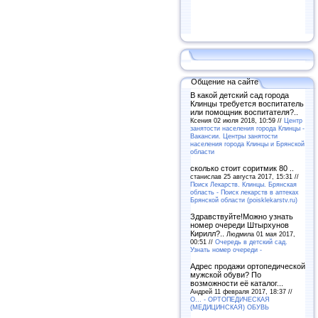
Общение на сайте
В какой детский сад города
Клинцы требуется воспитатель
или помощник воспитателя?..
Ксения 02 июля 2018, 10:59 //
Центр
занятости населения города Клинцы -
Вакансии. Центры занятости
населения города Клинцы и Брянской
области
сколько стоит соритмик 80 ..
станислав 25 августа 2017, 15:31 //
Поиск Лекарств. Клинцы. Брянская
область - Поиск лекарств в аптеках
Брянской области (poisklekarstv.ru)
Здравствуйте!Можно узнать
номер очереди Штырхунов
Кирилл?..
Людмила 01 мая 2017,
00:51 //
Очередь в детский сад.
Узнать номер очереди -
Адрес продажи ортопедической
мужской обуви? По
возможности её каталог...
Андрей 11 февраля 2017, 18:37 //
O... - ОРТОПЕДИЧЕСКАЯ
(МЕДИЦИНСКАЯ) ОБУВЬ