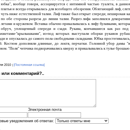
юбка", вообще говоря, ассоциируется с интимной частью туалета, в данно
платья и всегда открывалась для всеобщего обозрения. Облегающий лиф, сле
чуть ниже естественной талии. Лиф также был открыт спереди; неширокая ка
по обе стороны разреза до линии талии. Разрез лифа заполнялся декоратив
летами и кружевом. Вставка обычно прикалывалась к лифу булавками, которы
обруч, уплощенный спереди и сзади. Рукава, кончавшиеся как раз под
нжетами-"крылышками", из-под которых выступали оборки рукавов рубаш
зади и опускалась до самого пола свободными складками. Юбка простегивалас
й. Костюм дополняли длинные, до локтя, перчатки. Головной убор дамы "н
ом. "Поля" чепчика подворачивались кверху и прикалывались к тулье брошью
ля 2010
[Постоянная ссылка]
 или комментарий?..
Электронная почта
овые уведомления об ответах: