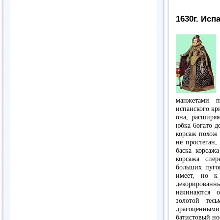
1630г. Исп
манжетами п
испанского кр
она, расширяя
юбка 6oгато д
корсаж похож 
не простеган,
баска корсаж
корсажа спер
больших пуго
имеет, но к
декорированн
начинаются 
золотой тес
драгоценным
батистовый но