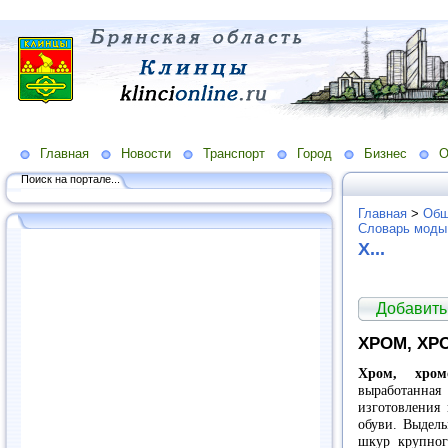
Главная
Новости
Транспорт
Город
Бизнес
О
Поиск на портале...
Главная
>
Общ
Словарь моды
X...
Добавить
ХРОМ, ХР
Хром, хром
выработанная
изготовления 
обуви. Выделы
шкур крупног