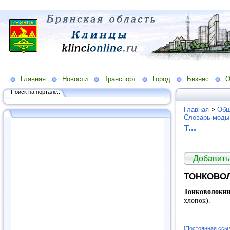
Главная
Новости
Транспорт
Город
Бизнес
О
Поиск на портале...
Главная
>
Общ
Словарь моды
Т...
Добавить
ТОНКОВО
Тонковолокн
хлопок).
[Постоянная ссы