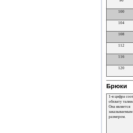
96
100
104
108
112
116
120
Брюки
1-я цифра соот
обхвату талии
Она является
заказываемым
размером.