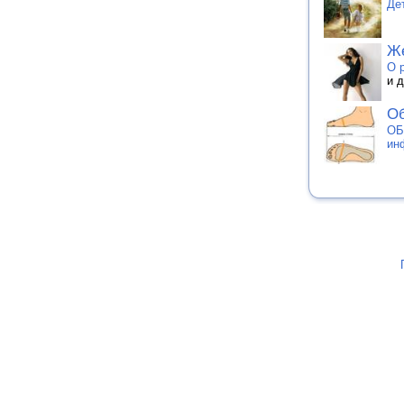
Де
Ж
О 
и 
О
ОБ
ин