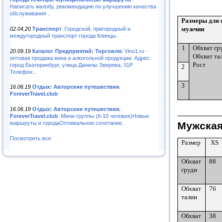
Написать жалобу, рекомендацию по улучшению качества
обслуживания ..
Размеры для 
мужчин
02.04.20
Транспорт
.Городской, пригородный и
междугородный транспорт города Клинцы..
1
Обхват гр
20.09.19
Каталог Предприятий: Торговля:
Vino1.ru -
Обхват та
оптовая продажа вина и алкогольной продукции. Адрес:
Рост
город Екатеринбург, улица Данилы Зверева, 31Р
2
Телефон:..
3
16.06.19
Отдых: Авторские путешествия.
ForeverTravel.club
16.06.19
Отдых: Авторские путешествия.
ForeverTravel.club
.Мини-группы (6-10 человек)Новые
Мужская
маршруты и городаОптимальное сочетание..
Посмотреть все
Размер
XS
Обхват
88
груди
Обхват
76
талии
Обхват
38