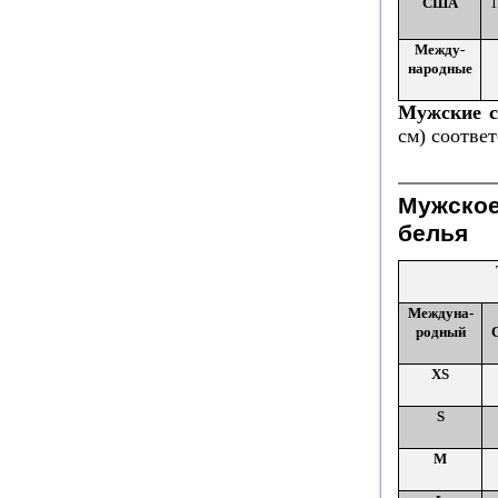
США
1
Между-
народные
Мужские с
см) соотве
Мужское
белья
Междуна-
родный
XS
S
M