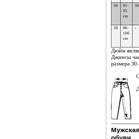
36
91-
36
95
cm
38
96-
-
100
cm
Дюйм являе
Джинсы час
размера 30 
О
Д
Мужская
обуви