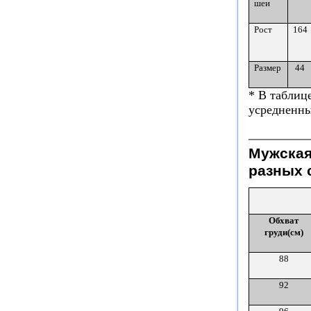
шеи
Рост
164
Размер
44
* В таблиц
усредненны
Мужская
разных 
Обхват
груди(см)
88
92