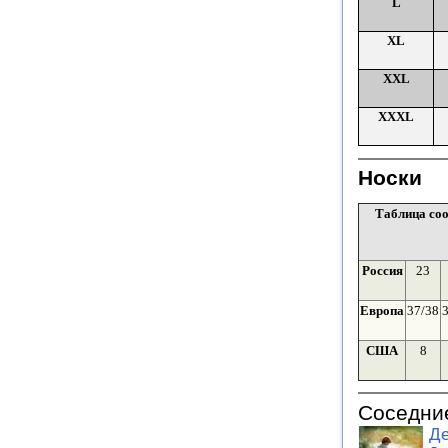
L
XL
XXL
XXXL
Носки
Таблица соо
Россия
23
Европа
37/38
США
8
Соседни
Де