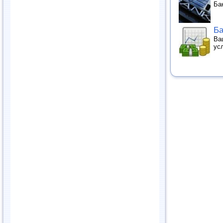
Ба
Ба
Ва
ус